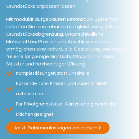
Grundstücks anpassen lassen.
Mit modular aufgebauten Betonzaun-Systemen
schaffen Sie eine robuste und gleichzeitig stilvolle
Grundstücksabgrenzung. Unterschiedliche
Motivplatten, Pfosten und Abschlusselemente
ermöglichen eine individuelle Gestaltung und sorgen
für eine langlebige Sichtschutzlösung mit klarer
Struktur und hochwertiger Wirkung.
Komplettlösungen statt Einzelteile
Passende Tore, Pfosten und Zubehör direkt
mitbestellen
Für Privatgrundstücke, Gärten und gewerbliche
Flächen geeignet
Jetzt Gabionenlösungen entdecken