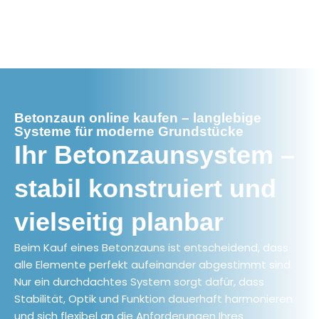
Betonzaun online kaufen – langlebige
Systeme für moderne Grundstücke
Ihr Betonzaunsystem –
stabil konstruiert und
vielseitig planbar
Beim Kauf eines Betonzauns ist entscheidend, dass
alle Elemente perfekt aufeinander abgestimmt sind.
Nur ein durchdachtes System sorgt dafür, dass
Stabilität, Optik und Funktion dauerhaft harmonieren
und sich flexibel an die Anforderungen Ihres