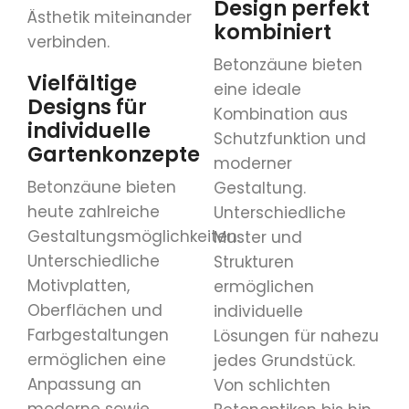
Design perfekt
Ästhetik miteinander
kombiniert
verbinden.
Betonzäune bieten
Vielfältige
eine ideale
Designs für
Kombination aus
individuelle
Schutzfunktion und
Gartenkonzepte
moderner
Betonzäune bieten
Gestaltung.
heute zahlreiche
Unterschiedliche
Gestaltungsmöglichkeiten.
Muster und
Unterschiedliche
Strukturen
Motivplatten,
ermöglichen
Oberflächen und
individuelle
Farbgestaltungen
Lösungen für nahezu
ermöglichen eine
jedes Grundstück.
Anpassung an
Von schlichten
moderne sowie