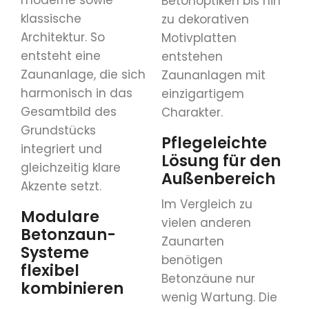
Betonoptiken bis hin
klassische
zu dekorativen
Architektur. So
Motivplatten
entsteht eine
entstehen
Zaunanlage, die sich
Zaunanlagen mit
harmonisch in das
einzigartigem
Gesamtbild des
Charakter.
Grundstücks
Pflegeleichte
integriert und
Lösung für den
gleichzeitig klare
Außenbereich
Akzente setzt.
Im Vergleich zu
Modulare
vielen anderen
Betonzaun-
Zaunarten
Systeme
benötigen
flexibel
Betonzäune nur
kombinieren
wenig Wartung. Die