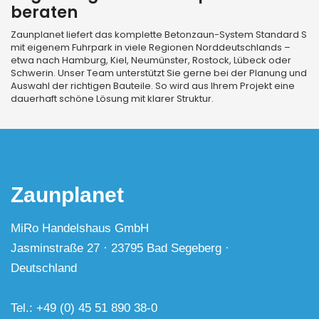
beraten
Zaunplanet liefert das komplette Betonzaun-System Standard S
mit eigenem Fuhrpark in viele Regionen Norddeutschlands –
etwa nach Hamburg, Kiel, Neumünster, Rostock, Lübeck oder
Schwerin. Unser Team unterstützt Sie gerne bei der Planung und
Auswahl der richtigen Bauteile. So wird aus Ihrem Projekt eine
dauerhaft schöne Lösung mit klarer Struktur.
Zaunplanet
MiRo Handelshaus GmbH
Jasminstraße 27 · 23795 Bad Segeberg ·
Deutschland
Tel.: +49 (0) 45 51 890 38-0