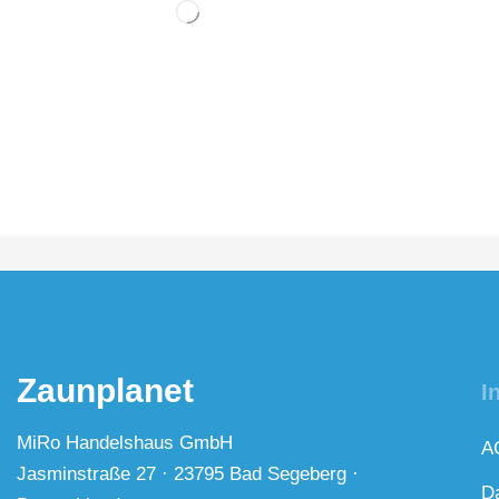
Zaunplanet
I
MiRo Handelshaus GmbH
A
Jasminstraße 27 · 23795 Bad Segeberg ·
D