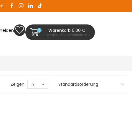
n!
Zaunplanet ist Ihr Zaunfachhändler in Bad Segeb
melden
Warenkorb
0,00
€
0
Inklusive 25% Standardrabatt
Zeigen