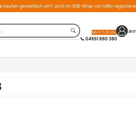
ie kaufen gewerblich ein?
Jetzt im B2B-Shop von MiRo registriere
An
Mo-Fr 7-16 Uhr
📞 04551 890 380
8