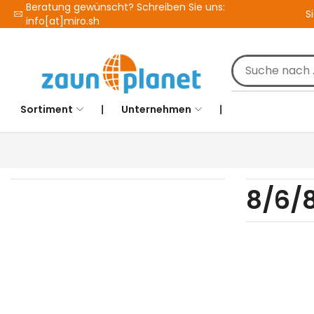
Beratung gewünscht? Schreiben Sie uns:
S
info[at]miro.sh
Sortiment
❘
Unternehmen
❘
8/6/