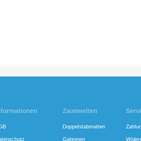
nformationen
Zaunwelten
Serv
GB
Doppelstabmatten
Zahlu
atenschutz
Gabionen
Wider