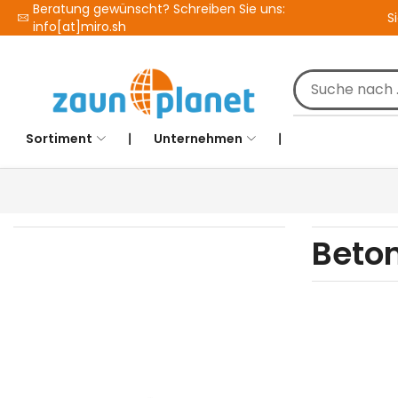
Beratung gewünscht? Schreiben Sie uns:
S
info[at]miro.sh
Sortiment
❘
Unternehmen
❘
Beto