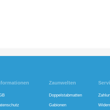
nformationen
Zaunwelten
Serv
GB
Doppelstabmatten
Zahlu
atenschutz
Gabionen
Wider