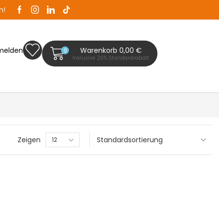
n!
Zaunplanet ist Ihr Zaunfachhändler in Bad Segeb
melden
Warenkorb
0,00
€
0
Inklusive 25% Standardrabatt
Zeigen