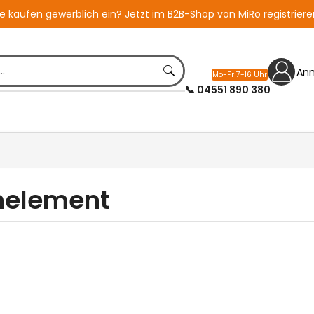
ie kaufen gewerblich ein?
Jetzt im B2B-Shop von MiRo registriere
An
Mo-Fr 7-16 Uhr
📞 04551 890 380
nelement