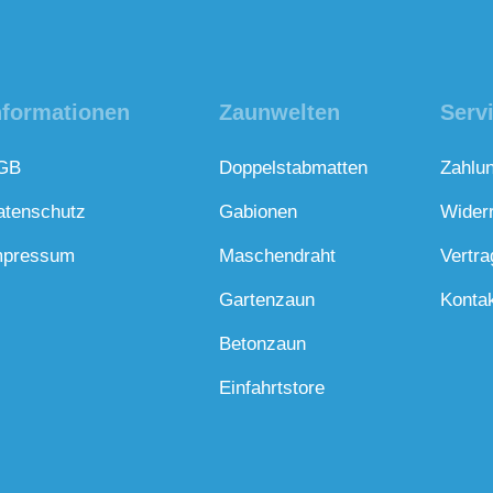
nformationen
Zaunwelten
Serv
GB
Doppelstabmatten
Zahlu
atenschutz
Gabionen
Wider
mpressum
Maschendraht
Vertra
Gartenzaun
Konta
Betonzaun
Einfahrtstore