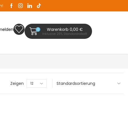
n!
Zaunplanet ist Ihr Zaunfachhändler in Bad Segeb
melden
Warenkorb
0,00
€
0
Inklusive 25% Standardrabatt
Zeigen