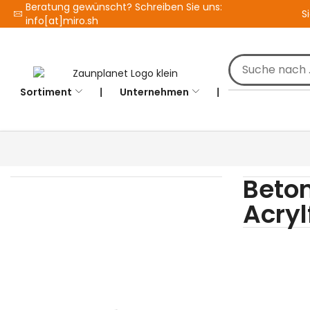
Beratung gewünscht? Schreiben Sie uns:
S
info[at]miro.sh
Sortiment
❘
Unternehmen
❘
Beto
Acryl