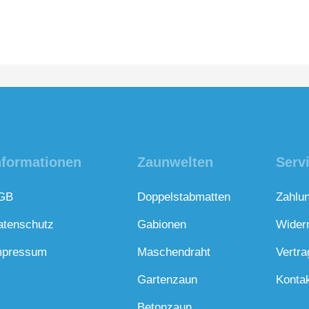
nformationen
Zaunwelten
Serv
GB
Doppelstabmatten
Zahlu
atenschutz
Gabionen
Wider
mpressum
Maschendraht
Vertra
Gartenzaun
Konta
Betonzaun