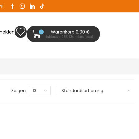
n!
Zaunplanet ist Ihr Zaunfachhändler in Bad Segeb
melden
Warenkorb
0,00
€
0
Inklusive 25% Standardrabatt
Zeigen