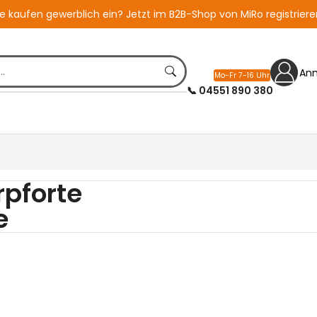
ie kaufen gewerblich ein?
Jetzt im B2B-Shop von MiRo registriere
An
Mo-Fr 7-16 Uhr
📞 04551 890 380
pforte
e