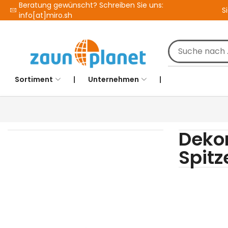
Beratung gewünscht? Schreiben Sie uns:
S
info[at]miro.sh
Sortiment
❘
Unternehmen
❘
Dekor
Spitz