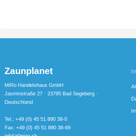
Zaunplanet
I
MiRo Handelshaus GmbH
A
Jasminstraße 27 · 23795 Bad Segeberg ·
D
Deutschland
I
Tel.: +49 (0) 45 51 890 38-0
Fax: +49 (0) 45 51 890 38-69
info[at]miro.sh