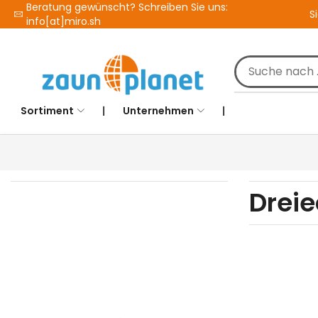
Beratung gewünscht? Schreiben Sie uns:
S
info[at]miro.sh
Sortiment
❘
Unternehmen
❘
Drei