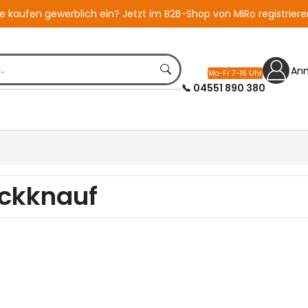
ie kaufen gewerblich ein?
Jetzt im B2B-Shop von MiRo registriere
An
Mo-Fr 7-16 Uhr
📞 04551 890 380
eckknauf