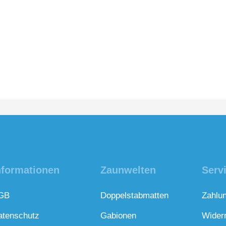
nformationen
Zaunwelten
Serv
GB
Doppelstabmatten
Zahlu
atenschutz
Gabionen
Wider