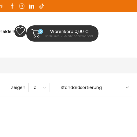
n!
Zaunplanet ist Ihr Zaunfachhändler in Bad Segeb
melden
Warenkorb
0,00
€
0
Inklusive 25% Standardrabatt
Zeigen