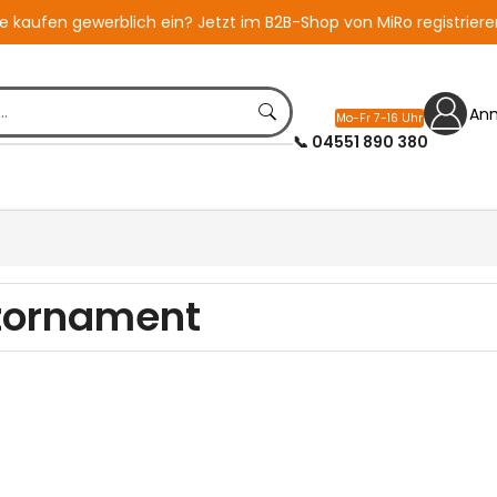
ie kaufen gewerblich ein?
Jetzt im B2B-Shop von MiRo registriere
An
Mo-Fr 7-16 Uhr
📞 04551 890 380
zornament