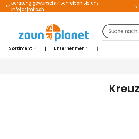
Beratung gewünscht? Schreiben Sie uns:
S
info[at]miro.sh
Sortiment
❘
Unternehmen
❘
Kreu