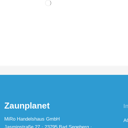
Zaunplanet
I
MiRo Handelshaus GmbH
A
Jasminstraße 27 · 23795 Bad Segeberg ·