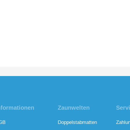
nformationen
Zaunwelten
Serv
GB
Doppelstabmatten
Zahlu