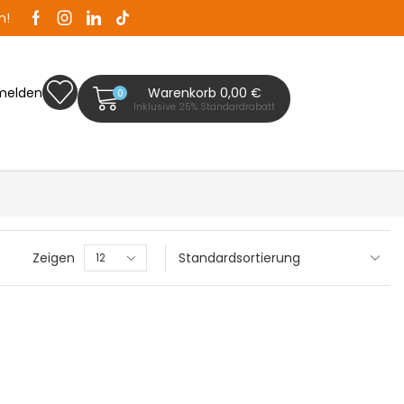
n!
Zaunplanet ist Ihr Zaunfachhändler in Bad Segeb
melden
Warenkorb
0,00
€
0
Inklusive 25% Standardrabatt
Zeigen