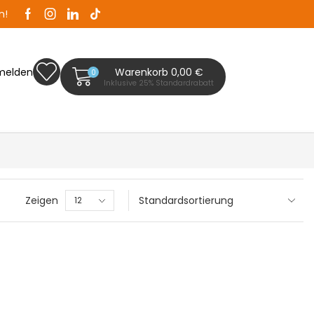
n!
Zaunplanet ist Ihr Zaunfachhändler in Bad Segeb
melden
Warenkorb
0,00
€
0
Inklusive 25% Standardrabatt
Zeigen