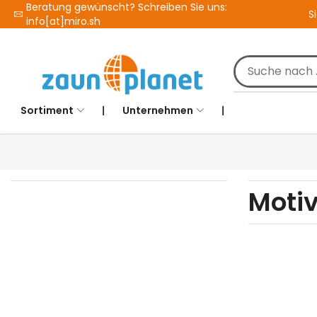
Beratung gewünscht? Schreiben Sie uns:
S
info[at]miro.sh
Sortiment
❘
Unternehmen
❘
Motiv