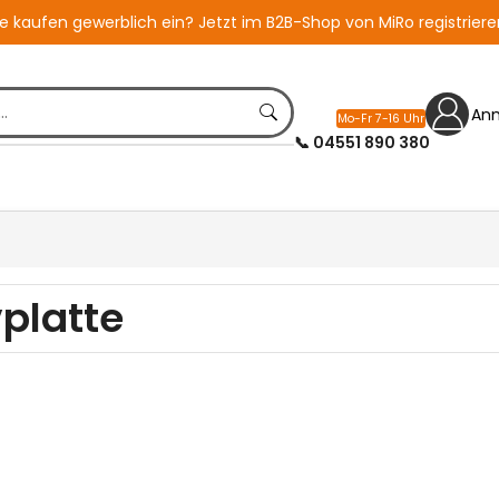
ie kaufen gewerblich ein?
Jetzt im B2B-Shop von MiRo registriere
An
Mo-Fr 7-16 Uhr
📞 04551 890 380
platte