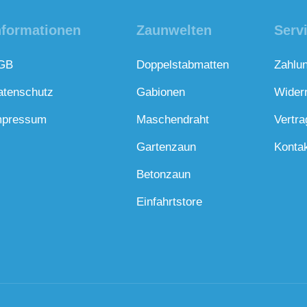
nformationen
Zaunwelten
Serv
GB
Doppelstabmatten
Zahlu
atenschutz
Gabionen
Wider
mpressum
Maschendraht
Vertra
Gartenzaun
Konta
Betonzaun
Einfahrtstore