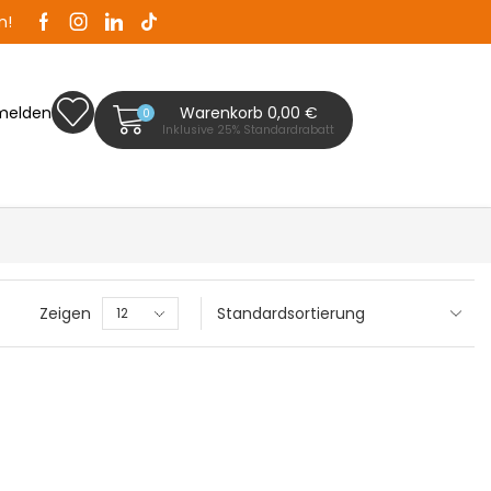
n!
Zaunplanet ist Ihr Zaunfachhändler in Bad Segeb
melden
Warenkorb
0,00
€
0
Inklusive 25% Standardrabatt
Zeigen