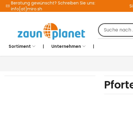
Beratung gewünscht? Schreiben Sie uns:
S
info[at]miro.sh
Sortiment
❘
Unternehmen
❘
Pfort