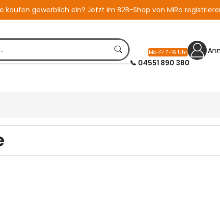
ie kaufen gewerblich ein?
Jetzt im B2B-Shop von MiRo registriere
An
Mo-Fr 7-16 Uhr
📞 04551 890 380
e