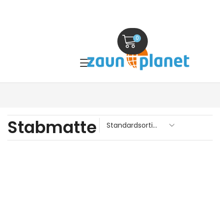
0
Stabmatte