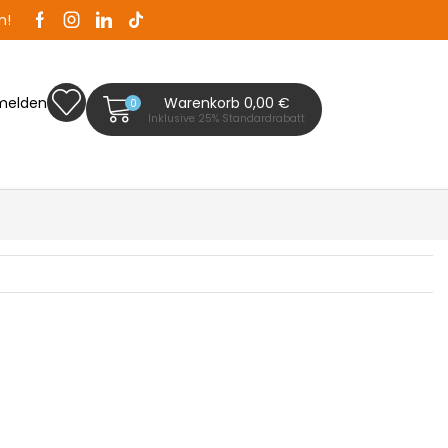
n!
Zaunplanet ist Ihr Zaunfachhändler in Bad Segeb
melden
Warenkorb
0,00
€
0
Inklusive 25% Standardrabatt