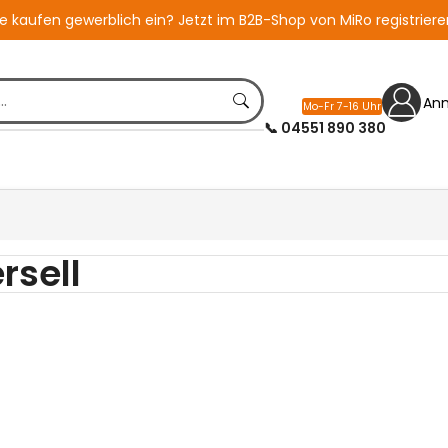
ie kaufen gewerblich ein?
Jetzt im B2B-Shop von MiRo registriere
An
Mo-Fr 7-16 Uhr
📞 04551 890 380
rsell