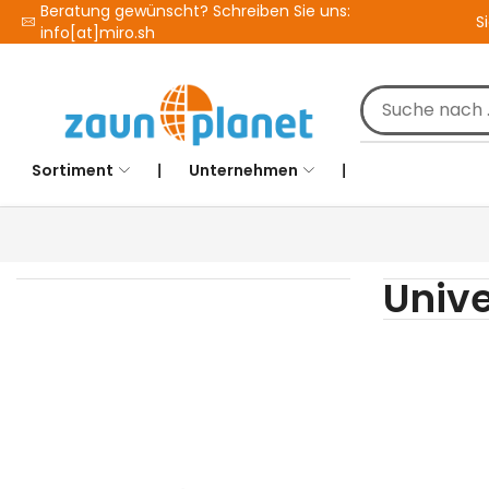
Beratung gewünscht? Schreiben Sie uns:
S
info[at]miro.sh
Sortiment
❘
Unternehmen
❘
Unive