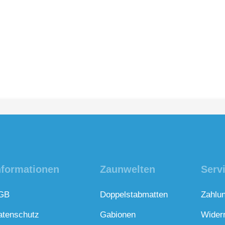
nformationen
Zaunwelten
Serv
GB
Doppelstabmatten
Zahlu
atenschutz
Gabionen
Wider