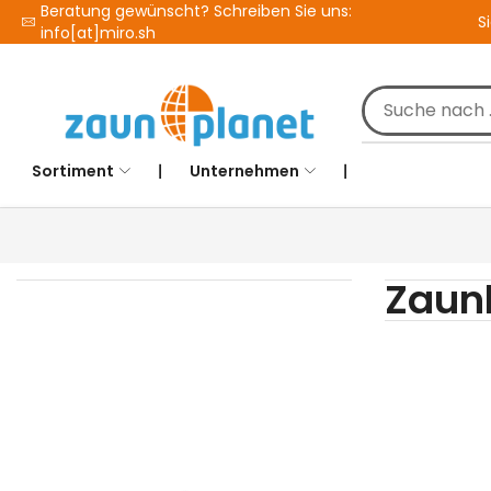
Beratung gewünscht? Schreiben Sie uns:
S
info[at]miro.sh
Sortiment
❘
Unternehmen
❘
Zaun