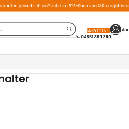
ie kaufen gewerblich ein?
Jetzt im B2B-Shop von MiRo registriere
An
Mo-Fr 7-16 Uhr
📞 04551 890 380
halter