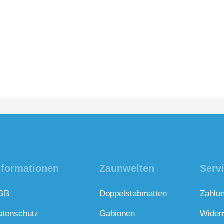
nformationen
Zaunwelten
Serv
GB
Doppelstabmatten
Zahlu
atenschutz
Gabionen
Wider