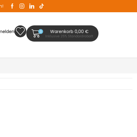
n!
Zaunplanet ist Ihr Zaunfachhändler in Bad Segeb
melden
Warenkorb
0,00
€
0
Inklusive 25% Standardrabatt