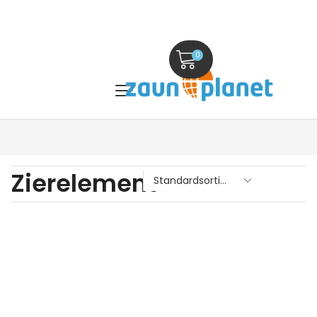
0
Zierelement